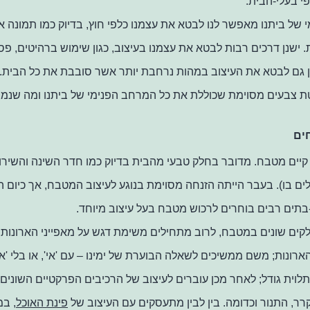
י בעלי-הבית.
י של ביתנו מאפשר לנו לבטא את עצמנו כלפי חוץ, בדיוק כמו תמונה או
 ישנן דרכים רבות לבטא את עצמנו בעיצוב, כגון שימוש ברהיטים, פס
ן גם לבטא את העיצוב במהות נרחבת יותר אשר סובבת את כל הבית. 
 צבעים מסוימת שכוללת את כל המרחב הפנימי של ביתנו ומה שנמצ
ים
קיים מטבח. מדובר בחלק טבעי מהבית בדיוק כמו חדר השינה והשירות
ם בו). בעבר הייתה הזנחה מסוימת בנוגע לעיצוב המטבח, אך כיום 
-בתים רבים בוחרים לרכוש מטבח בעל עיצוב מיוחד.
לקים שונים במטבח, לרוב מתחילים משימת דגש על מאפייני הארונות –
הארונות
;
משם ממשיכים לשאלה הבוערת של ימינו – עם 'אי', או בלי 'אי
לוית גודל
;
לאחר מכן עוברים לעיצוב של הרכיבים הפרקטיים השוני
קרר, התנור וכדומה. בין לבין מתעסקים עם העיצוב של
פינת האוכל
, במ