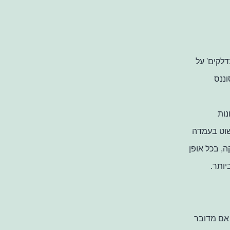
לקים' על
וננס
נות
שוט בעמדה
, בכל אופן
ותר.
 אם מדובר