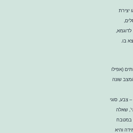
 יצירת
לים,
לדוגמא,
א בו.
ים (אפילו
המצב שונה
 צבע, סוגי
', שאלה
ם במטבח
ידה והיא